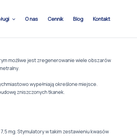
ługi
O nas
Cennik
Blog
Kontakt
tórym możliwe jest zregenerowanie wiele obszarów
metralny.
tychmiastowo wypełniają określone miejsce.
dbudowę zniszczonych tkanek.
7,5 mg. Stymulatory w takim zestawieniu kwasów