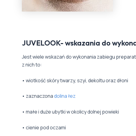
JUVELOOK- wskazania do wykona
Jest wiele wskazań do wykonania zabiegu prepara
z nich to:
• wiotkość skóry twarzy, szyi, dekoltu oraz dłoni
• zaznaczona
dolina łez
• małe i duże ubytki w okolicy dolnej powieki
• cienie pod oczami