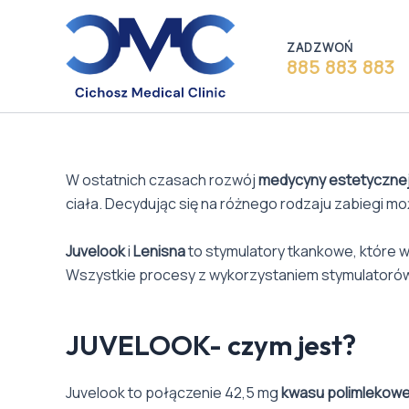
Skip
to
ZADZWOŃ
content
885 883 883
W ostatnich czasach rozwój
medycyny estetyczne
ciała. Decydując się na różnego rodzaju zabiegi mo
Juvelook
i
Lenisna
to stymulatory tkankowe, które 
Wszystkie procesy z wykorzystaniem stymulatorów 
JUVELOOK- czym jest?
Juvelook to połączenie 42,5 mg
kwasu polimlekowe