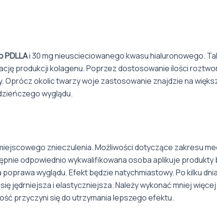
o PDLLA
i 30 mg nieuscieciowanego kwasu hialuronowego. Tak
cję produkcji kolagenu. Poprzez dostosowanie ilości roztwo
. Oprócz okolic twarzy woje zastosowanie znajdzie na większy
odzieńczego wyglądu.
iejscowego znieczulenia. Możliwości dotyczące zakresu med
ępnie odpowiednio wykwalifikowana osoba aplikuje produkty b
 poprawa wyglądu. Efekt będzie natychmiastowy. Po kilku dn
się jędrniejsza i elastyczniejsza. Należy wykonać mniej więc
ość przyczyni się do utrzymania lepszego efektu.