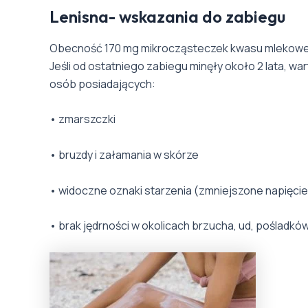
Lenisna- wskazania do zabiegu
Obecność 170 mg mikrocząsteczek kwasu mlekoweg
Jeśli od ostatniego zabiegu minęły około 2 lata, w
osób posiadających:
• zmarszczki
• bruzdy i załamania w skórze
• widoczne oznaki starzenia (zmniejszone napięcie
• brak jędrności w okolicach brzucha, ud, pośladków