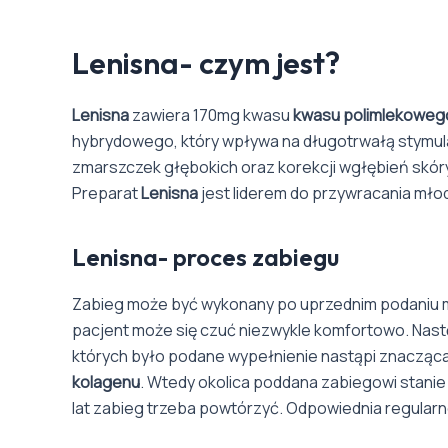
Lenisna- czym jest?
Lenisna
zawiera 170mg kwasu
kwasu polimlekoweg
hybrydowego, który wpływa na długotrwałą stymula
zmarszczek głębokich oraz korekcji wgłębień skóry
Preparat
Lenisna
jest liderem do przywracania mł
Lenisna- proces zabiegu
Zabieg może być wykonany po uprzednim podaniu m
pacjent może się czuć niezwykle komfortowo. Nast
których było podane wypełnienie nastąpi znacząca
kolagenu
. Wtedy okolica poddana zabiegowi stanie 
lat zabieg trzeba powtórzyć. Odpowiednia regularn