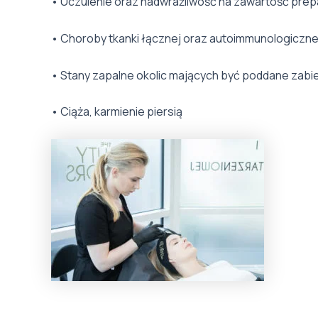
• Uczulenie oraz nadwrażliwość na zawartość prep
• Choroby tkanki łącznej oraz autoimmunologiczn
• Stany zapalne okolic mających być poddane zabie
• Ciąża, karmienie piersią