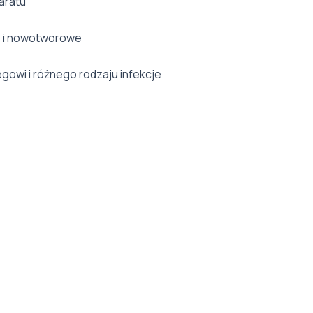
aratu
e i nowotworowe
gowi i różnego rodzaju infekcje