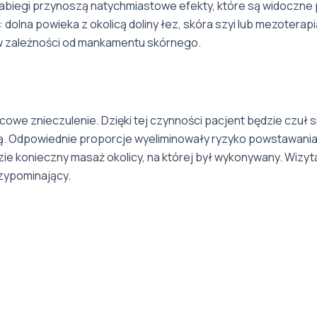
iegi przynoszą natychmiastowe efekty, które są widoczne p
k: dolna powieka z okolicą doliny łez, skóra szyi lub mezoter
 zależności od mankamentu skórnego.
owe znieczulenie. Dzięki tej czynności pacjent będzie czuł
ną. Odpowiednie proporcje wyeliminowały ryzyko powstawani
 konieczny masaż okolicy, na której był wykonywany. Wizyta
zypominający.