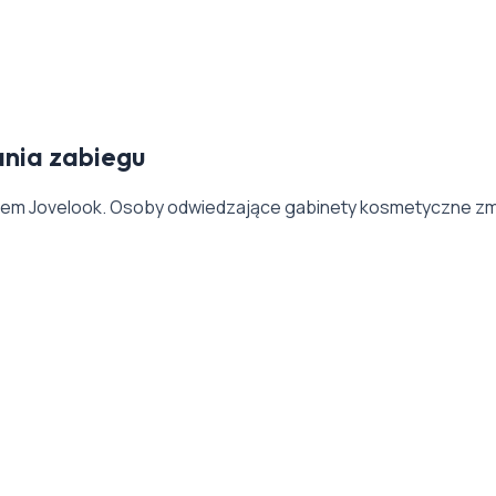
nia zabiegu
tem Jovelook. Osoby odwiedzające gabinety kosmetyczne zma