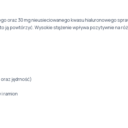
o oraz 30 mg nieusieciowanego kwasu hialuronowego spraw
arto ją powtórzyć. Wysokie stężenie wpływa pozytywnie na róż
 oraz jędrność)
 i ramion