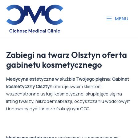
Skip
to
content
MENU
Main
Menu
Zabiegi na twarz Olsztyn oferta
gabinetu kosmetycznego
Medycyna estetyczna w służbie Twojego piękna: Gabinet
kosmetyczny Olsztyn
oferuje swoim klientom
wszechstronne usługi kosmetyczne, skupiające się na
lifting twarzy, mikrodermabrazji, oczyszczaniu wodorowym
i innowacyjnym laserze frakcyjnym CO2.
Medycyna estetyczna
w połączeniu z nowoczesnymi