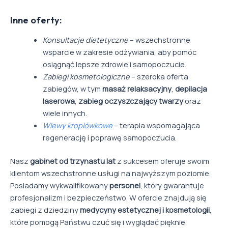
Inne oferty:
Konsultacje dietetyczne
– wszechstronne
wsparcie w zakresie odżywiania, aby pomóc
osiągnąć lepsze zdrowie i samopoczucie.
Zabiegi kosmetologiczne
– szeroka oferta
zabiegów, w tym
masaż relaksacyjny
,
depilacja
laserowa
,
zabieg oczyszczający twarzy
oraz
wiele innych.
Wlewy kroplówkowe
– terapia wspomagająca
regenerację i poprawę samopoczucia.
Nasz
gabinet od trzynastu lat
z sukcesem oferuje swoim
klientom wszechstronne usługi na najwyższym poziomie.
Posiadamy wykwalifikowany
personel
, który gwarantuje
profesjonalizm i bezpieczeństwo. W ofercie znajdują się
zabiegi z dziedziny
medycyny estetycznej i kosmetologii
,
które pomogą Państwu czuć się i wyglądać pięknie.