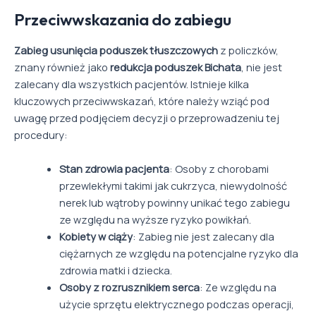
Przeciwwskazania do zabiegu
Zabieg usunięcia poduszek tłuszczowych
z policzków,
znany również jako
redukcja poduszek Bichata
, nie jest
zalecany dla wszystkich pacjentów. Istnieje kilka
kluczowych przeciwwskazań, które należy wziąć pod
uwagę przed podjęciem decyzji o przeprowadzeniu tej
procedury:
Stan zdrowia pacjenta
: Osoby z chorobami
przewlekłymi takimi jak cukrzyca, niewydolność
nerek lub wątroby powinny unikać tego zabiegu
ze względu na wyższe ryzyko powikłań.
Kobiety w ciąży
: Zabieg nie jest zalecany dla
ciężarnych ze względu na potencjalne ryzyko dla
zdrowia matki i dziecka.
Osoby z rozrusznikiem serca
: Ze względu na
użycie sprzętu elektrycznego podczas operacji,