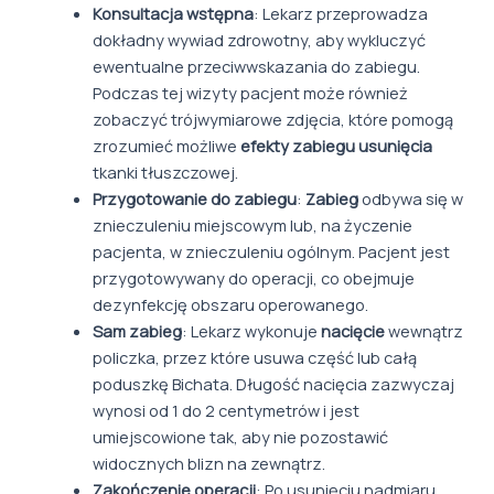
Konsultacja wstępna
: Lekarz przeprowadza
dokładny wywiad zdrowotny, aby wykluczyć
ewentualne przeciwwskazania do zabiegu.
Podczas tej wizyty pacjent może również
zobaczyć trójwymiarowe zdjęcia, które pomogą
zrozumieć możliwe
efekty zabiegu usunięcia
tkanki tłuszczowej.
Przygotowanie do zabiegu
:
Zabieg
odbywa się w
znieczuleniu miejscowym lub, na życzenie
pacjenta, w znieczuleniu ogólnym. Pacjent jest
przygotowywany do operacji, co obejmuje
dezynfekcję obszaru operowanego.
Sam zabieg
: Lekarz wykonuje
nacięcie
wewnątrz
policzka, przez które usuwa część lub całą
poduszkę Bichata. Długość nacięcia zazwyczaj
wynosi od 1 do 2 centymetrów i jest
umiejscowione tak, aby nie pozostawić
widocznych blizn na zewnątrz.
Zakończenie operacji
: Po usunięciu nadmiaru