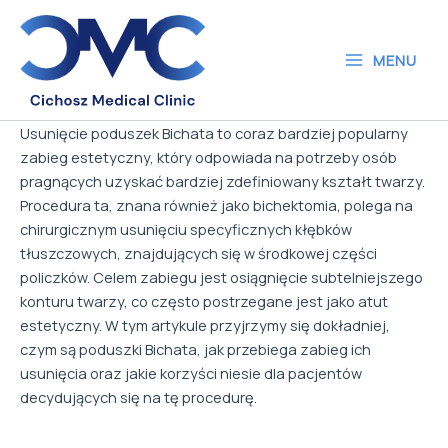
Skip
to
content
MENU
Main
Menu
Usunięcie poduszek Bichata to coraz bardziej popularny
zabieg estetyczny, który odpowiada na potrzeby osób
pragnących uzyskać bardziej zdefiniowany kształt twarzy.
Procedura ta, znana również jako bichektomia, polega na
chirurgicznym usunięciu specyficznych kłębków
tłuszczowych, znajdujących się w środkowej części
policzków. Celem zabiegu jest osiągnięcie subtelniejszego
konturu twarzy, co często postrzegane jest jako atut
estetyczny. W tym artykule przyjrzymy się dokładniej,
czym są poduszki Bichata, jak przebiega zabieg ich
usunięcia oraz jakie korzyści niesie dla pacjentów
decydujących się na tę procedurę.