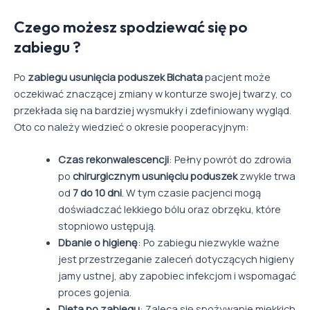
Czego możesz spodziewać się po
zabiegu ?
Po
zabiegu usunięcia poduszek Bichata
pacjent może
oczekiwać znaczącej zmiany w konturze swojej twarzy, co
przekłada się na bardziej wysmukły i zdefiniowany wygląd.
Oto co należy wiedzieć o okresie pooperacyjnym:
Czas rekonwalescencji
: Pełny powrót do zdrowia
po
chirurgicznym usunięciu poduszek
zwykle trwa
od
7 do 10 dni
. W tym czasie pacjenci mogą
doświadczać lekkiego bólu oraz obrzęku, które
stopniowo ustępują.
Dbanie o higienę
: Po zabiegu niezwykle ważne
jest przestrzeganie zaleceń dotyczących higieny
jamy ustnej, aby zapobiec infekcjom i wspomagać
proces gojenia.
Dieta po zabiegu
: Zaleca się spożywanie miękkich