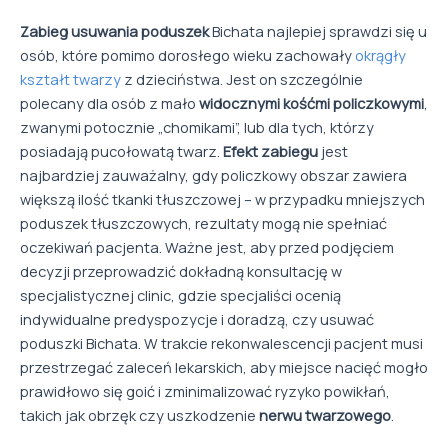
Zabieg usuwania poduszek
Bichata najlepiej sprawdzi się u
osób, które pomimo dorosłego wieku zachowały
okrągły
kształt twarzy
z dzieciństwa. Jest on szczególnie
polecany dla osób z mało
widocznymi kośćmi policzkowymi
,
zwanymi potocznie „chomikami”, lub dla tych, którzy
posiadają pucołowatą twarz.
Efekt zabiegu
jest
najbardziej zauważalny, gdy policzkowy obszar zawiera
większą ilość tkanki tłuszczowej – w przypadku mniejszych
poduszek tłuszczowych, rezultaty mogą nie spełniać
oczekiwań pacjenta. Ważne jest, aby przed podjęciem
decyzji przeprowadzić dokładną konsultację w
specjalistycznej clinic, gdzie specjaliści ocenią
indywidualne predyspozycje i doradzą, czy usuwać
poduszki Bichata. W trakcie rekonwalescencji pacjent musi
przestrzegać zaleceń lekarskich, aby miejsce nacięć mogło
prawidłowo się goić i zminimalizować ryzyko powikłań,
takich jak obrzęk czy uszkodzenie
nerwu twarzowego
.